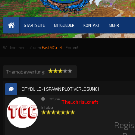
STARTSEITE
MITGLIEDER
KONTAKT
MEHR
Willkommen auf dem
FastMC.net
- Forum!
Themabewertung:
CITYBUILD-1 SPAWN PLOT VERLOSUNG!
Offline
The_chris_craft
Inhaber
Regis