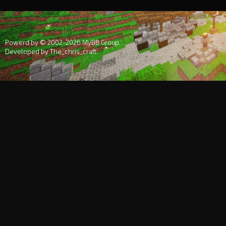
Powerd by © 2002-2026
MyBB Group
.
Developed by
The_chris_craft
.