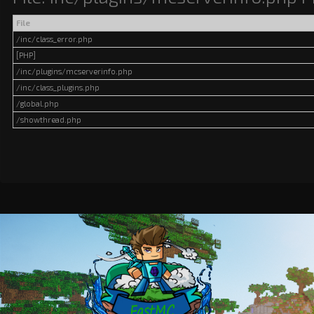
File
/inc/class_error.php
[PHP]
/inc/plugins/mcserverinfo.php
/inc/class_plugins.php
/global.php
/showthread.php