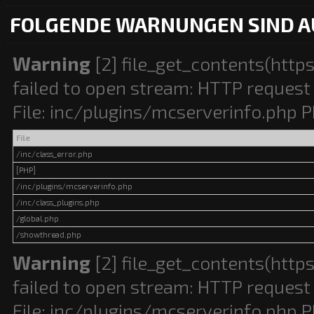
FOLGENDE WARNUNGEN SIND A
Warning
[2] file_get_contents(http
failed to open stream: HTTP request 
File: inc/plugins/mcserverinfo.php P
File
/inc/class_error.php
[PHP]
/inc/plugins/mcserverinfo.php
/inc/class_plugins.php
/global.php
/showthread.php
Warning
[2] file_get_contents(http
failed to open stream: HTTP request 
File: inc/plugins/mcserverinfo.php P