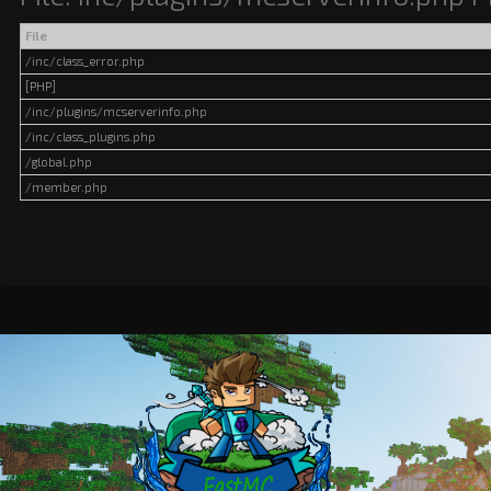
File
/inc/class_error.php
[PHP]
/inc/plugins/mcserverinfo.php
/inc/class_plugins.php
/global.php
/member.php