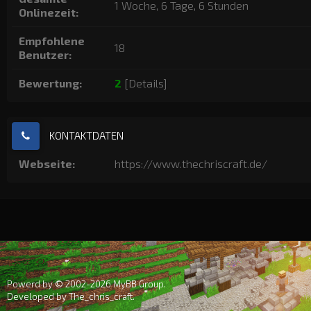
1 Woche, 6 Tage, 6 Stunden
Onlinezeit:
Empfohlene
18
Benutzer:
Bewertung:
2
[
Details
]
KONTAKTDATEN
Webseite:
https://www.thechriscraft.de/
Powerd by © 2002-2026
MyBB Group
.
Developed by
The_chris_craft
.