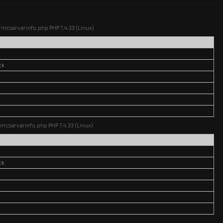
ns/mcserverinfo.php PHP 7.4.33 (Linux)
ck
s/mcserverinfo.php PHP 7.4.33 (Linux)
ck