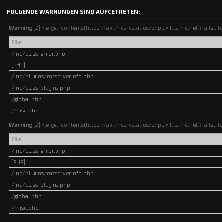
FOLGENDE WARNUNGEN SIND AUFGETRETEN:
Warning
[2] file_get_contents(https://api.mcsrvstat.us/2/play.fastmc.net): failed t
File
/inc/class_error.php
[PHP]
/inc/plugins/mcserverinfo.php
/inc/class_plugins.php
/global.php
/misc.php
Warning
[2] file_get_contents(https://api.mcsrvstat.us/2/play.fastmc.net): failed t
File
/inc/class_error.php
[PHP]
/inc/plugins/mcserverinfo.php
/inc/class_plugins.php
/global.php
/misc.php