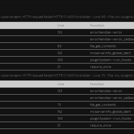
o open stream: HTTP request failed! HTTP/1.1 403 Forbidden - Line: 60 - File: inc/plugi
Line
Function
153
errorHandler->error
errorHandler->error_callba
60
file_get_contents
142
mcserverinfo_global_start
100
pluginSystem->run_hooks
21
require_once
o open stream: HTTP request failed! HTTP/1.1 403 Forbidden - Line: 75 - File: inc/plugin
Line
Function
153
errorHandler->error
errorHandler->error_callba
75
file_get_contents
142
mcserverinfo_global_start
100
pluginSystem->run_hooks
21
require_once