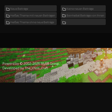
Neue Beiträge
Keine neuen Beiträge
Heißes Thema mit neuen Beiträgen
Beinhaltet Beiträge von Ihnen
Heißes Thema ohne neue Beiträge
Powerd by © 2002-2026
MyBB Group
.
Developed by
The_chris_craft
.