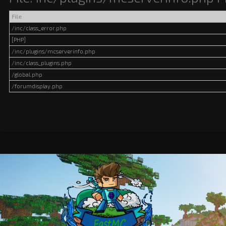
File
/inc/class_error.php
[PHP]
/inc/plugins/mcserverinfo.php
/inc/class_plugins.php
/global.php
/forumdisplay.php