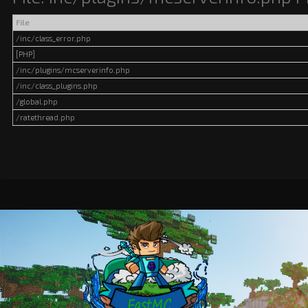
File
/inc/class_error.php
[PHP]
/inc/plugins/mcserverinfo.php
/inc/class_plugins.php
/global.php
/ratethread.php