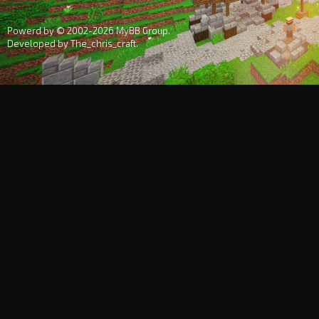
Powerd by © 2002-2026
MyBB Group
.
Developed by
The_chris_craft
.